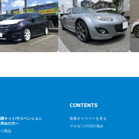
CONTENTS
調キット/サスペンション
装着ギャラリーを見る
お求めの方へ
マルゼンの10の強み
廻り商品