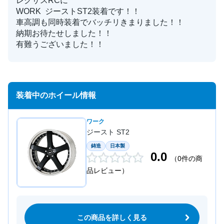
レクサスRCに
WORK ジーストST2装着です！！
車高調も同時装着でバッチリきまりました！！
納期お待たせしました！！
有難うございました！！
装着中のホイール情報
ワーク
ジースト ST2
鋳造
日本製
0.0
（0件の商
品レビュー）
この商品を詳しく見る