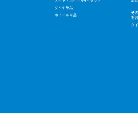
タイヤ・ホイール4本セット
足
タイヤ単品
そ
ホイール単品
を
タ