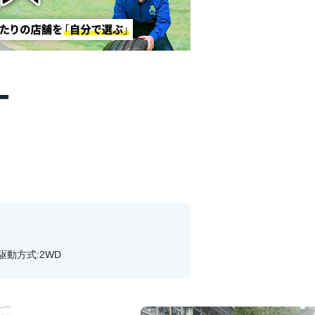
ー
 駆動方式:2WD