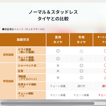
ノーマル＆スタッドレス
タイヤとの比較
●路面適合イメージ（グッドイヤー※1）
夏用
冬用
オール
路面状況
タイヤ
タイヤ
タ
ドライ路面
◎
△
（乾いた路面）
通常路面
ウェット路面
◎
△
（濡れた路面）
×
◎
シャーベット状
×
◎
圧雪
凍結路
×
◎
（アイスバーン）
積雪路面
冬用タイヤ規制
チェーン装着
通行可
通
（※2）
チェーン規制
チェーン装着
チェーン装着
チェー
（※3）