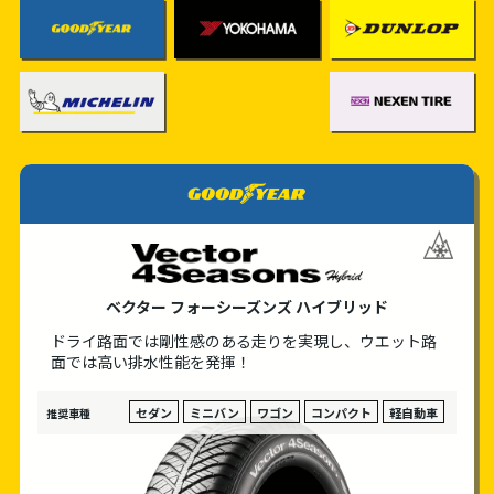
Goodyear
YOKOHAMA TIRE
DUNLOP
MICHELIN
NEXEN
goodyear
ベクター フォーシーズンズ ハイブリッド
ドライ路面では剛性感のある走りを実現し、
ウエット路
面では高い排水性能を発揮！
セダン
ミニバン
ワゴン
コンパクト
軽自動車
推奨車種