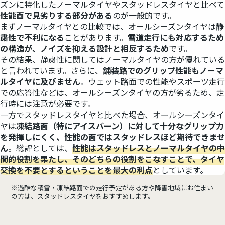
ズンに特化したノーマルタイヤやスタッドレスタイヤと比べて
性能面で見劣りする部分がある
のが一般的です。
まずノーマルタイヤとの比較では、オールシーズンタイヤは
静
粛性で不利になる
ことがあります。
雪道走行にも対応するため
の構造が、ノイズを抑える設計と相反するため
です。
その結果、静粛性に関してはノーマルタイヤの方が優れている
と言われています。さらに、
舗装路でのグリップ性能もノーマ
ルタイヤに及びません
。ウェット路面での性能やスポーツ走行
での応答性などは、オールシーズンタイヤの方が劣るため、走
行時には注意が必要です。
一方でスタッドレスタイヤと比べた場合、オールシーズンタイ
ヤは
凍結路面（特にアイスバーン）に対して十分なグリップ力
を発揮しにくく、性能の面ではスタッドレスほど期待できませ
ん
。総評としては、
性能はスタッドレスとノーマルタイヤの中
間的役割を果たし、そのどちらの役割をこなすことで、タイヤ
交換を不要とするということを最大の利点
としています。
※過酷な積雪・凍結路面での走行予定がある方や降雪地域にお住まい
の方は、スタッドレスタイヤをおすすめします。